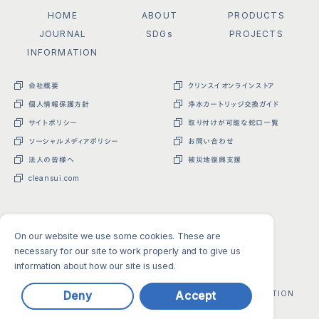
HOME
ABOUT
PRODUCTS
JOURNAL
SDGs
PROJECTS
INFORMATION
会社概要
クリンスイオンラインストア
個人情報保護方針
浄水カートリッジ交換ガイド
サイトポリシー
取り付けが可能な蛇口一覧
ソーシャルメディアポリシー
お問い合わせ
法人の皆様へ
被災地復興支援
cleansui.com
On our website we use some cookies. These are
necessary for our site to work properly and to give us
information about how our site is used.
Copyright(C) MITSUBISHI CHEMICAL CLEANSUI CORPORATION
Deny
Accept
All Rights Reserved.