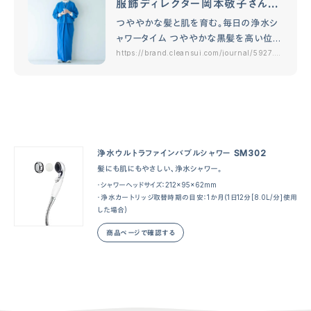
服飾ディレクター岡本敬子さんの
クリンスイがある暮らし。前編
つややかな髪と肌を育む。毎日の浄水シ
ャワータイム つややかな黒髪を高い位置
でキュッとまとめたシニヨンに、個性的な
https://brand.cleansui.com/journal/5927.ht
ml
メガネがトレードマークになっている服飾
ディレクターの岡本敬子さん。水をイメー
ジしたという…
浄水ウルトラファインバブルシャワー SM302
髪にも肌にもやさしい、浄水シャワー。
・シャワーヘッドサイズ：212×95×62mm
・浄水カートリッジ取替時期の目安：1か月（1日12分[8.0L/分]使用
した場合)
商品ページで確認する