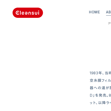
HOME
A
ク
1983年、
空糸膜フィ
器への道が
D」を発売。
ット、以降ラ