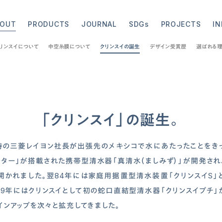
BOUT
PRODUCTS
JOURNAL
SDGs
PROJECTS
I
リンスイについて
中空糸膜について
クリンスイの誕生
デザイン受賞歴
選ばれる
「クリンスイ」の誕生。
当時の三菱レイヨン社長が出張先のメキシコで水にあたったことをき
ルター」が搭載された携帯型清水器「真清水（ましみず）」が開発され
開かれました。翌84年には家庭用据置型清水装置「クリンスイS」と
89年にはクリンスイとして初の蛇口直結型清水器「クリンスイプチ
インアップを次々と拡充してきました。