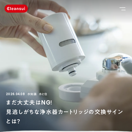
2026.04.08
水知識
水と住
まだ大丈夫はNG！
見逃しがちな浄水器カートリッジの交換サイン
とは？