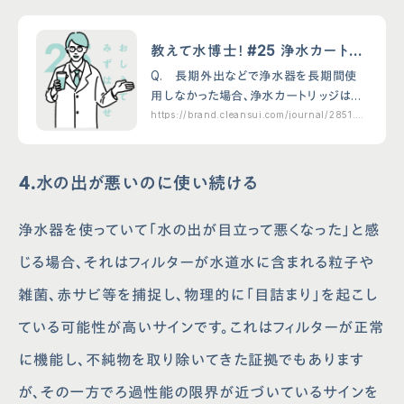
教えて水博士！ #25 浄水カートリ
ッジの保管方法は？
Q. 長期外出などで浄水器を長期間使
用しなかった場合、浄水カートリッジはそ
のまま使っても大丈夫？ A. 蛇口直結型
https://brand.cleansui.com/journal/2851.ht
ml
浄水器を2日以上使わなかったときには、
浄水出口を清潔に保つため、浄水を1分
以上流してか…
4.水の出が悪いのに使い続ける
浄水器を使っていて「水の出が目立って悪くなった」と感
じる場合、それはフィルターが水道水に含まれる粒子や
雑菌、赤サビ等を捕捉し、物理的に「目詰まり」を起こし
ている可能性が高いサインです。これはフィルターが正常
に機能し、不純物を取り除いてきた証拠でもあります
が、その一方でろ過性能の限界が近づいているサインを