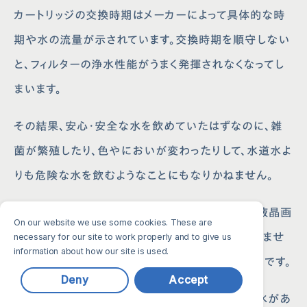
カートリッジの交換時期はメーカーによって具体的な時
期や水の流量が示されています。交換時期を順守しない
と、フィルターの浄水性能がうまく発揮されなくなってし
まいます。
その結果、安心・安全な水を飲めていたはずなのに、雑
菌が繁殖したり、色やにおいが変わったりして、水道水よ
りも危険な水を飲むようなことにもなりかねません。
クリンスイの浄水器は、カートリッジの交換時期が液晶画
On our website we use some cookies. These are
面で表示されるので交換時期を見逃す心配がありませ
necessary for our site to work properly and to give us
information about how our site is used.
ん。浄水器を正しく利用していきたい方におすすめです。
Deny
Accept
カートリッジの交換時期を順守して、安心・安全な水があ