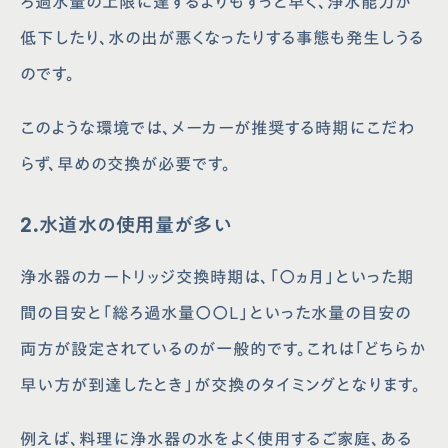
ろ過水量の上限に達するよりもずっと早く、浄水能力が
低下したり、水の出が悪くなったりする事態も発生しうる
会社概要
クリンスイ通販サイト
のです。
プライバシーポリシー
取り付けが可能な蛇口一覧
サイトポリシー
お手入れ方法
このような環境では、メーカーが推奨する時期にこだわ
ソーシャルメディアポリシー
よくあるご質問
法人の皆様へ
お問い合わせ
らず、早めの交換が必要です。
取扱説明書
クリンスイクラブ
2.水道水の使用量が多い
浄水器のカートリッジ交換時期は、「〇ヵ月」といった期
間の目安と「総ろ過水量〇〇L」といった水量の目安の
両方が設定されているのが一般的です。これは「どちらか
早い方が到達したとき」が交換のタイミングとなります。
例えば、料理に浄水器の水をよく使用するご家庭、ある