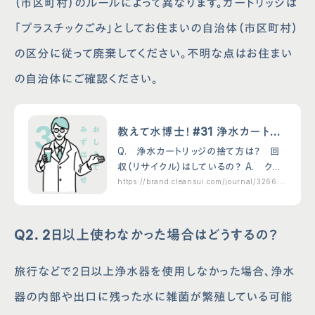
（市区町村）のルールによって異なります。カートリッジは
「プラスチックごみ」としてお住まいの自治体（市区町村）
の区分に従って廃棄してください。不明な点はお住まい
の自治体にご確認ください。
教えて水博士！ #31 浄水カートリ
ッジの捨て方は？回収はしている
Q. 浄水カートリッジの捨て方は？ 回
の？
収（リサイクル）はしているの？ A. クリ
ンスイでも過去に浄水カートリッジ回収
https://brand.cleansui.com/journal/3266.h
tml
をしていましたが、焼却設備の性能向上
などにより、お住まいの自治体で廃棄し
ていただいた…
Q2. 2日以上使わなかった場合はどうするの？
旅行などで2日以上浄水器を使用しなかった場合、浄水
器の内部や出口に残った水に雑菌が繁殖している可能