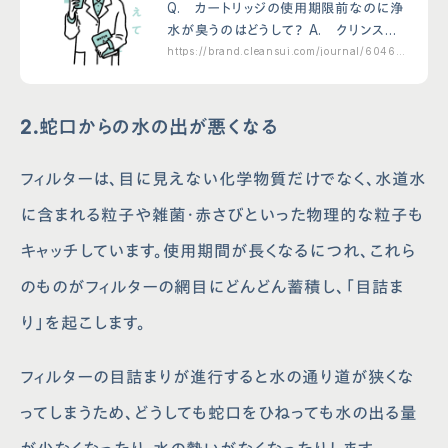
の交換時期前なのに浄水が臭う
Q. カートリッジの使用期限前なのに浄
のはどうして？
水が臭うのはどうして？ A. クリンスイ
の浄水カートリッジは3か月、1年といった
https://brand.cleansui.com/journal/6046.h
tml
交換時期の目安と使用量が商品によって
定められていますが、使用量を超えると、
期限より…
2.蛇口からの水の出が悪くなる
フィルターは、目に見えない化学物質だけでなく、水道水
に含まれる粒子や雑菌・赤さびといった物理的な粒子も
キャッチしています。使用期間が長くなるにつれ、これら
のものがフィルターの網目にどんどん蓄積し、「目詰ま
り」を起こします。
フィルターの目詰まりが進行すると水の通り道が狭くな
ってしまうため、どうしても蛇口をひねっても水の出る量