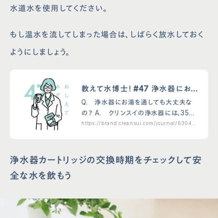
水道水を使用してください。
もし温水を流してしまった場合は、しばらく放水しておく
ようにしましょう。
教えて水博士！ #47 浄水器にお
湯を通しても大丈夫なの？
Q. 浄水器にお湯を通しても大丈夫な
の？ A. クリンスイの浄水器には、35℃
以上の温水を通さないでください。活性
https://brand.cleansui.com/journal/6304.h
tml
炭フィルターが、一度吸着した除去物質を
放してしまい、浄水に混ざってしまうため
です。もし…
浄水器カートリッジの交換時期をチェックして安
全な水を飲もう