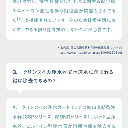
受けやすく、慢性影響として小児に対する脳浮腫
やニューロン変性を伴う鉛脳症が問題とされてき
(＊)」
た
と指摘されています。そのため日常生活にお
いて、できる限り鉛を摂取しないことが必要です。
＊ 出典元: 国土交通省資料「鉛の健康影響について」
https://www.mlit.go.jp/common/830002901.pdf
Q. クリンスイの浄水器で水道水に含まれる
鉛は除去できるの？
A. クリンスイの浄水カートリッジは蛇口直結型浄
水器（CSPシリーズ、MONOシリーズ）、ポット型浄
水器、ビルトイン型浄水器が溶解性鉛を除去する