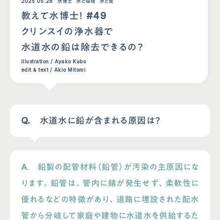
2025.05.28
水博士
水と環境
水と食
教えて水博士！ #49
クリンスイの浄水器で
水道水の鉛は除去できるの？
illustration / Ayako Kubo
edit & text / Akio Mitomi
Q.
水道水に鉛が含まれる原因は？
A
.
鉛製の配管材料（鉛管）が汚染の主原因にな
ります。鉛管は、管内に錆が発生せず、柔軟性に
優れるなどの特徴があり、道路に埋設された配水
管から分岐して家庭や建物に水道水を供給するた