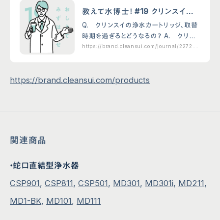
シ…
教えて水博士！ #19 クリンスイの
浄水カートリッジはいつ交換する
Q. クリンスイの浄水カートリッジ、取替
の？
時期を過ぎるとどうなるの？ A. クリン
スイの浄水カートリッジはタイプによって
https://brand.cleansui.com/journal/2272.ht
ml
３か月ごと、1年ごとといった取替時期の目
安が決められています。その期間が過ぎ
会社概要
クリンスイ通販サイト
ると、…
https://brand.cleansui.com/products
プライバシーポリシー
取り付けが可能な蛇口一覧
サイトポリシー
お手入れ方法
ソーシャルメディアポリシー
よくあるご質問
法人の皆様へ
お問い合わせ
取扱説明書
クリンスイクラブ
関連商品
・蛇口直結型浄水器
CSP901
,
CSP811
,
CSP501
,
MD301
,
MD301i
,
MD211
,
MD1-BK
,
MD101
,
MD111