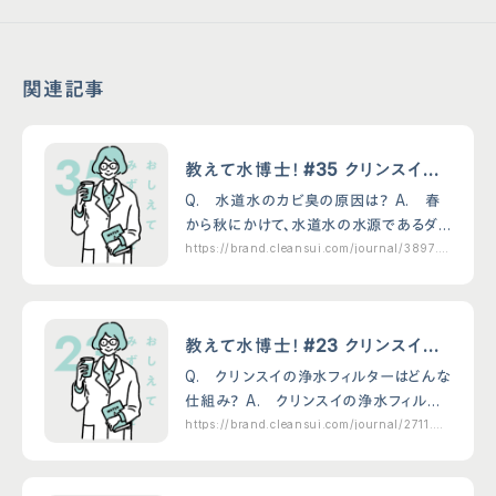
関連記事
教えて水博士！ #35 クリンスイの
浄水器で水道水のカビ臭は除去
Q. 水道水のカビ臭の原因は？ A. 春
できるの？
から秋にかけて、水道水の水源であるダ
ムや湖、貯水池、河川などの水温が15℃
https://brand.cleansui.com/journal/3897.h
tml
を超えると、水が滞留するところで植物性
プランクトンが繁殖しやすくなります(＊
1)。中で…
教えて水博士！ #23 クリンスイの
浄水フィルターはどんな仕組み？
Q. クリンスイの浄水フィルターはどんな
仕組み？ A. クリンスイの浄水フィルタ
ーは2つのフィルターの特徴を生かした仕
https://brand.cleansui.com/journal/2711.ht
ml
組みとなっています。 1つ目は「活性炭」と
呼ばれるフィルターです。 活性炭とはヤ