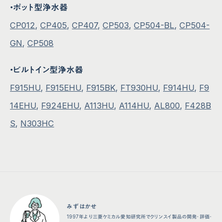
・ポット型浄水器
CP012
,
CP405
,
CP407
,
CP503
,
CP504-BL
,
CP504-
GN
,
CP508
・ビルトイン型浄水器
F915HU
,
F915EHU
,
F915BK
,
FT930HU
,
F914HU
,
F9
14EHU
,
F924EHU
,
A113HU
,
A114HU
,
AL800
,
F428B
S
,
N303HC
みずはかせ
1997年より三菱ケミカル愛知研究所でクリンスイ製品の開発・評価・