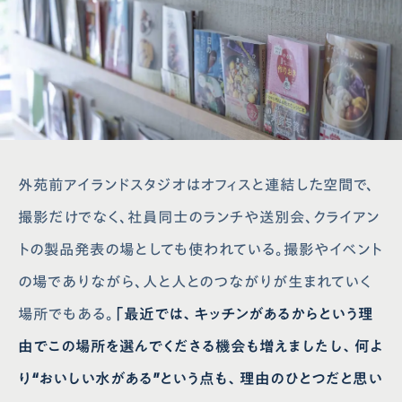
外苑前アイランドスタジオはオフィスと連結した空間で、
撮影だけでなく、社員同士のランチや送別会、クライアン
会社概要
クリンスイ通販サイト
トの製品発表の場としても使われている。撮影やイベント
プライバシーポリシー
取り付けが可能な蛇口一覧
の場でありながら、人と人とのつながりが生まれていく
サイトポリシー
お手入れ方法
ソーシャルメディアポリシー
よくあるご質問
場所でもある。
「最近では、キッチンがあるからという理
法人の皆様へ
お問い合わせ
由でこの場所を選んでくださる機会も増えましたし、何よ
取扱説明書
クリンスイクラブ
り“おいしい水がある”という点も、理由のひとつだと思い