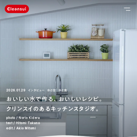
2026.01.29
インタビュー
水と住
水と食
おいしい水で作る、おいしいレシピ。
クリンスイのあるキッチンスタジオ。
photo / Norio Kidera
text / Hitomi Takano
edit / Akio Mitomi