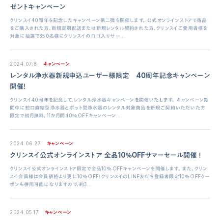
ゼントキャンペーン
クリンスイ40周年を記念したキャンペーン第二弾を開催します。 公式オンラインストアで商品
をご購入された方、新規定期配送または新規レンタル契約された方、クリンスイご愛用者様を
対象に抽選で350名様にクリンスイのロゴ入りサー...
2024.07.8
キャンペーン
レンタル浄水器新規申込ユーザー様限定 40周年記念キャンペーン
開催！
会社概要
クリンスイ通販サイト
クリンスイ40周年を記念して、レンタル浄水器キャンペーンを開催いたします。 キャンペーン期
プライバシーポリシー
取り付けが可能な蛇口一覧
間中に蛇口直結型浄水器とポット型浄水器のレンタル対象商品を新規ご契約いただいた方
限定で初月無料、11か月間40％OFFキャンペーン...
サイトポリシー
お手入れ方法
ソーシャルメディアポリシー
よくあるご質問
2024.06.27
キャンペーン
法人の皆様へ
お問い合わせ
クリンスイ公式オンラインストア 全品10％OFFサマーセール開催 ！
取扱説明書
クリンスイクラブ
クリンスイ公式オンラインストア限定で全品10％OFFキャンペーンを開催します。 また、クリン
スイ会員様は会員価格より更に10％OFF！クリンスイのLINE友だち登録者限定10％OFFクー
ポンも併用可能になりますので、約3...
2024.05.17
キャンペーン