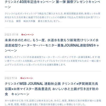
クリンスイ40周年記念キャンペーン 第一弾 獺祭プレゼントキャンペ
ーン
クリンスイ公式オンラインストアで商品をご購入された方、新規定期配送契約、新規レンタル契
約をされた方を対象に抽選で150名様にクリンスイの超軟水で仕込んだ特別な日本酒「クリン
スイ仕込 獺祭 純米大吟醸 磨き三割九分」をプレ...
2023.01.18
キャンペーン
未来の水のために。もう一度、水道水を飲もう！新発売！クリンスイ水
道直結型ウォーターサーバーモニター募集JOURNAL連動SNSキャ
ンペーン
新発売したクリンスイの水道直結型ウォーターサーバーのアンバサダー店舗を募集します！使
い捨てペットボトルを削減しよりサスティナブルなライフスタイルを実現するために一緒に盛り
上げていただけたいと思っていただける店舗を募集します。
2022.11.14
キャンペーン
クリンスイWEB JOURNAL 連動秋企画 クリンスイ×伊賀焼窯元長
谷園×お米マイスター西島豊造氏 おいしい水と土鍋が引き出す秋の
食 キャンペーン
木々も鮮やかに色づき、店頭には新米をはじめ、きのこ、根菜、果物など秋の味覚が続々と登場
し、味覚、視覚、嗅覚と五感を通して食欲の秋を感じる嬉しい季節となりました。