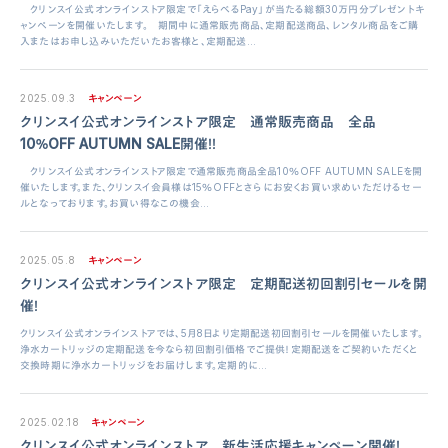
クリンスイ公式オンラインストア限定で「えらべるPay」が当たる総額30万円分プレゼントキ
ャンペーンを開催いたします。 期間中に通常販売商品、定期配送商品、レンタル商品をご購
入またはお申し込みいただいたお客様と、定期配送...
2025.09.3
キャンペーン
クリンスイ公式オンラインストア限定 通常販売商品 全品
10％OFF AUTUMN SALE開催！！
クリンスイ公式オンラインストア限定で通常販売商品全品10％OFF AUTUMN SALEを開
催いたします。また、クリンスイ会員様は15％OFFとさらにお安くお買い求めいただけるセー
ルとなっております。お買い得なこの機会...
2025.05.8
キャンペーン
クリンスイ公式オンラインストア限定 定期配送初回割引セールを開
催！
クリンスイ公式オンラインストアでは、5月8日より定期配送初回割引セールを開催いたします。
浄水カートリッジの定期配送を今なら初回割引価格でご提供！定期配送をご契約いただくと
交換時期に浄水カートリッジをお届けします。定期的に...
2025.02.18
キャンペーン
クリンスイ公式オンラインストア 新生活応援キャンペーン開催！