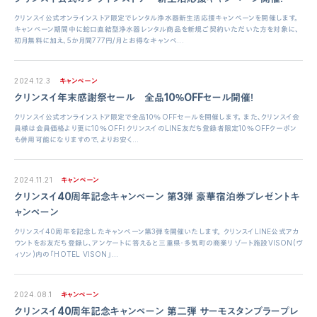
クリンスイ公式オンラインストア限定でレンタル浄水器新生活応援キャンペーンを開催します。
キャンペーン期間中に蛇口直結型浄水器レンタル商品を新規ご契約いただいた方を対象に、
初月無料に加え、5か月間777円/月とお得なキャンペ...
2024.12.3
キャンペーン
クリンスイ年末感謝祭セール 全品10％OFFセール開催！
クリンスイ公式オンラインストア限定で全品10％OFFセールを開催します。 また、クリンスイ会
員様は会員価格より更に10％OFF！クリンスイのLINE友だち登録者限定10％OFFクーポン
も併用可能になりますので、よりお安く...
2024.11.21
キャンペーン
クリンスイ40周年記念キャンペーン 第3弾 豪華宿泊券プレゼントキ
ャンペーン
クリンスイ40周年を記念したキャンペーン第3弾を開催いたします。 クリンスイLINE公式アカ
ウントをお友だち登録し、アンケートに答えると三重県・多気町の商業リゾート施設VISON(ヴ
ィソン)内の「HOTEL VISON」...
2024.08.1
キャンペーン
クリンスイ40周年記念キャンペーン 第二弾 サーモスタンブラープレ