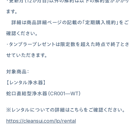
・更新月（12か月目)以外の解約は以下の解約金がかかり
ます。
詳細は商品詳細ページの記載の「定期購入規約」をご
確認ください。
・タンブラープレゼントは限定数を超えた時点で終了とさ
会社概要
クリンスイ通販サイト
せていただきます。
プライバシーポリシー
取り付けが可能な蛇口一覧
サイトポリシー
お手入れ方法
対象商品：
ソーシャルメディアポリシー
よくあるご質問
法人の皆様へ
お問い合わせ
【レンタル浄水器】
取扱説明書
クリンスイクラブ
蛇口直結型浄水器（CR001―WT）
※レンタルについての詳細はこちらをご確認ください。
https://cleansui.com/lp/rental