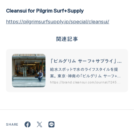
Cleansui for Pilgrim Surf+Supply
https://pilgrimsurfsupply.jp/special/cleansui/
関連記事
「ピルグリム サーフ＋サプライ」で
クリンスイの給水スポットを利用す
給水スポットで水のライフスタイルを提
る。
案。 東京・神南の「ピルグリム サーフ+サ
プライ」は米国NY・ブルックリン発のセレ
https://brand.cleansui.com/journal/1245.ht
ml
クトショップ。「アート、ライフ、レジャー、ワ
ーク」という4つのキーワードを軸に、自…