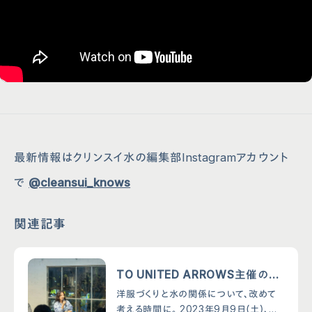
最新情報はクリンスイ水の編集部Instagramアカウント
で
@cleansui_knows
関連記事
会社概要
クリンスイ通販サイト
TO UNITED ARROWS主催のイ
プライバシーポリシー
取り付けが可能な蛇口一覧
ベントで「水会議 Vol.3 – 水から
洋服づくりと水の関係について、改めて
サイトポリシー
お手入れ方法
未来を考える -」を開催。
考える時間に。 2023年9月9日（土）、東