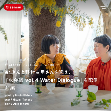
2024.03.22
イベント
レポート
水と環境
eriさんと野村友里さんを迎え、
『水会議 vol.4 Water Dialogue』を配信。
前編
photo / Norio Kidera
text / Hitomi Takano
edit / Akio Mitomi