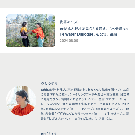
後編はこちら
eriさんと野村友里さんを迎え、『水会議 vo
l.4 Water Dialogue』を配信。後編
2024.06.05
のむらゆり
eatrip主宰・料理人。東京都生まれ。おもてなし教室を開いていた母
の影響で料理の道へ。ケータリングフードの演出や料理教室、雑誌で
の連載やラジオ出演などに留まらず、イベント企画・プロデュース・キュ
レーションなど、食の可能性を多岐にわたって表現している。2012
年、原宿にレストラン「eatrip」をオープン（現在はクローズ）。2019
年、表参道GYRE内にグロサリーショップ「eatrip soil」をオープン。著
書に『とびきりおいしい おうちごはん』（小学館）など。
eri（えり）