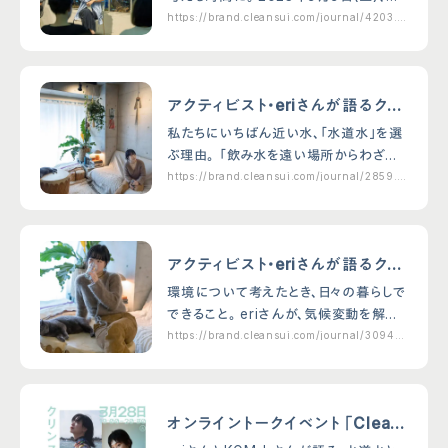
ソーシャルメディアポリシー
よくあるご質問
京・青山で行われた「TO UNITED ARR
https://brand.cleansui.com/journal/4203.h
tml
法人の皆様へ
お問い合わせ
OWS」主催のイベント"1 DAY POP U
P"にて、トークイベント「水…
取扱説明書
クリンスイクラブ
アクティビスト・eriさんが語るクリ
ンスイと環境。 前編
私たちにいちばん近い水、「水道水」を選
ぶ理由。 「飲み水を遠い場所からわざわ
ざ運んできて飲んでいるって、すごく不思
https://brand.cleansui.com/journal/2859.h
tml
議なことですよね。届くたび、ビニールや
段ボール箱のゴミも増えて……。無意識
に選ぶと知ら…
アクティビスト・eriさんが語るクリ
ンスイと環境。 後編
環境について考えたとき、日々の暮らしで
できること。 eriさんが、気候変動を解決
するための活動を始めて約3年。昨年20
https://brand.cleansui.com/journal/3094.h
tml
22年11月には、気候危機の基礎を楽しく
知る、学ぶ、そしてアクションをサポートす
る…
オンライントークイベント「Clean
sui 水会議2023 – 水から未来を