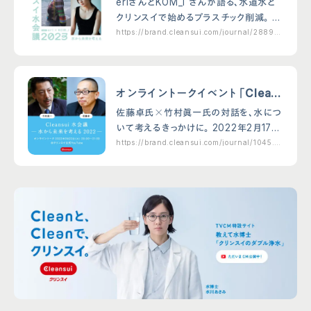
eriさんとKOM_I さんが語る、水道水と
考える -」開催。
クリンスイで始めるプラスチック削減。 水
と環境をテーマにしたオンライントークイ
https://brand.cleansui.com/journal/2889.h
tml
ベント「Cleansui 水会議2023 - 水から
未来を考える -」が、3月…
オンライントークイベント「Clean
sui 水会議 水から未来を考え
佐藤卓氏╳竹村眞一氏の対話を、水につ
る 2022」開催
いて考えるきっかけに。 2022年2月17日
の日本経済新聞朝刊に掲載された全面
https://brand.cleansui.com/journal/1045.ht
ml
広告「もう一度、水道水を飲もう。」を受け
て、水と環境をテーマにしたオンライント
ーク「C…