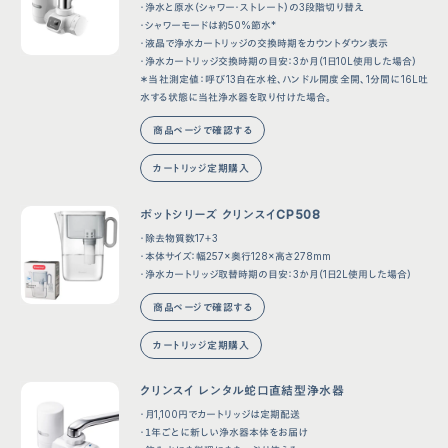
・浄水と原水（シャワー・ストレート）の3段階切り替え
・シャワーモードは約50%節水*
・液晶で浄水カートリッジの交換時期をカウントダウン表示
・浄水カートリッジ交換時期の目安：3か月（1日10L使用した場合）
＊当社測定値：呼び13自在水栓、ハンドル開度全開、1分間に16L吐
水する状態に当社浄水器を取り付けた場合。
商品ページで確認する
カートリッジ定期購入
ポットシリーズ クリンスイCP508
・除去物質数17＋3
・本体サイズ：幅257×奥行128×高さ278mm
・浄水カートリッジ取替時期の目安：3か月（1日2L使用した場合）
商品ページで確認する
カートリッジ定期購入
クリンスイ レンタル蛇口直結型浄水器
・月1,100円でカートリッジは定期配送
・１年ごとに新しい浄水器本体をお届け