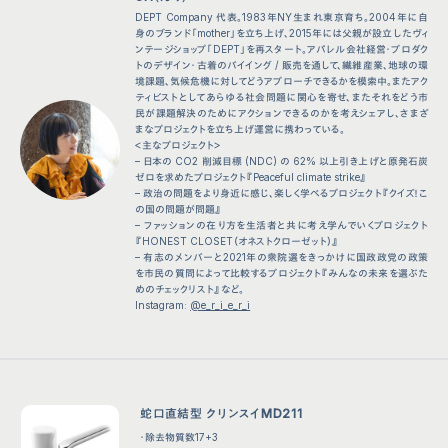
DEPT Company 代表。1983年NY生まれ東京育ち。2004年に自
身のブランド「mother」を立ち上げ、2015年には父親が設立したヴィ
ンテージショップ「DEPT」を再スタート。アパレル会社経営・プロダク
トのデザイン・古着のバイイング / 販売を通して、繊維産業、地球の環
境課題、気候危機に対してどうアプローチできるかを模索中。またアク
ティビストとしてあらゆる社会問題に関心を寄せ、またそれをどう市
民が課題解決のためにアクションできるのかを考えシェアし、さまざ
まなプロジェクトを立ち上げ運営に携わっている。
＜主なプロジェクト＞
– 日本の CO2 削減目標 (NDC) の 62% 以上引き上げと原発石炭
ゼロを求めたプロジェクト『Peaceful climate strike』
– 政治の問題をより身近に感じ、楽しく学べるプロジェクト『クイズ！こ
の国の問題が問題』
– ファッションの在り方を生活者と共に考え学んでいくプロジェクト
『HONEST CLOSET（オネストクローゼット）』
– 有志のメンバーと2021年の衆院選をきっかけに国政政党の政策
を市民の質問によって比較するプロジェクト『みんなの未来を選ぶた
めのチェックリスト』など。
Instagram:
@e_r_i_e_r_i
蛇口直結型 クリンスイMD211
・除去物質数17+3