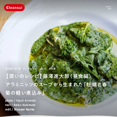
2020.12.18
インタビュー
レシピ
水と食
【潤いのレシピ】藤澤進⼤郎（昼⾷編）
アラミニッツのスープから生まれた「牡蠣と春
菊の軽い煮込み」
photo / Yayoi Arimoto
text / Reiko Kakimoto
edit / Shunpei Narita