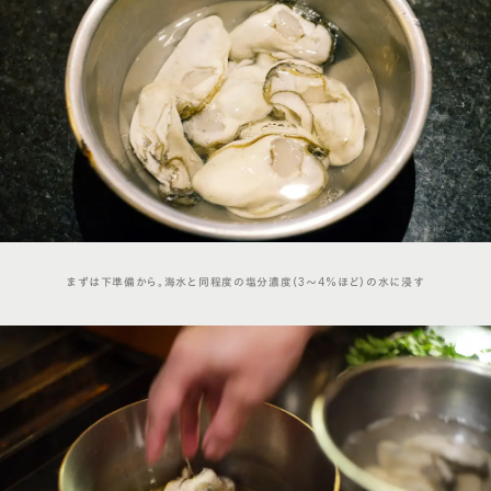
まずは下準備から。海水と同程度の塩分濃度（3〜4%ほど）の水に浸す