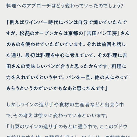
料理へのアプローチはどう変わっていったのでしょう?
「例えばワインバー時代にパンは自分で焼いていたんで
すが、松㐂のオープンからは京都の『吉田パン工房』さん
のものを使わせていただいています。それは前回も話し
た通り、最初は料理を中心に考えていて、その料理に吉
田さんの美味しいパンが合うと思ったからです。料理に
力を入れていくという中で、パンを一旦、他の人にやって
会社概要
クリンスイ通販サイト
プライバシーポリシー
取り付けが可能な蛇口一覧
もらうというのがいいかもなあと思ったんです」
サイトポリシー
お手入れ方法
ソーシャルメディアポリシー
よくあるご質問
しかしワインの造り手や食材の生産者などと出会う中
法人の皆様へ
お問い合わせ
で、その考えは徐々に変わっているといいます。
取扱説明書
クリンスイクラブ
「山梨のワインの造り手のもとに通う中で、ここのブドウ