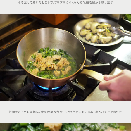
水を足して沸いたところで、プリプリにふくらんだ牡蠣を鍋から取り出す
牡蠣を取り出した鍋に、春菊の葉の部分、ちぎったパンをいれる。塩とバターで味付け