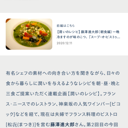
前編はこちら
【潤いのレシピ】藤澤進⼤郎（朝⾷編）⼀晩
冷ますのが味のこつ。「スープ・オ・ピストゥ
ー」
2020.12.11
有名シェフの素材への向き合い方を聞きながら、日々の
食から暮らしに潤いを与えるようなレシピを朝・昼・晩と
三食ご提案いただく連載企画【潤いのレシピ】。フラン
ス・ニースでのレストラン、神楽坂の人気ワインバー[ビコ
ック]などを経て、現在は夫婦でフランス料理のビストロ
[松㐂(まつき)]を営む
藤澤進大郎
さん。第2回目の今回