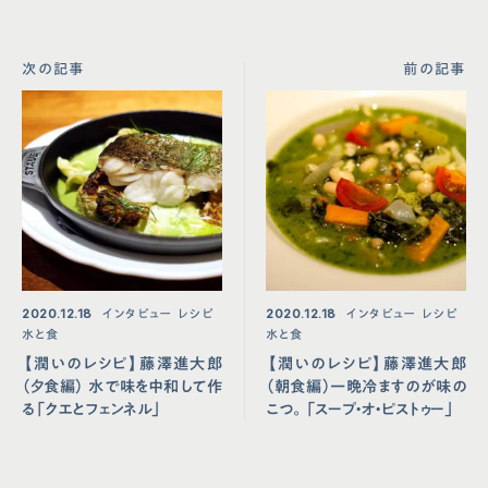
次の記事
前の記事
2020.12.18
インタビュー
レシピ
2020.12.18
インタビュー
レシピ
水と食
水と食
【潤いのレシピ】藤澤進⼤郎
【潤いのレシピ】藤澤進⼤郎
（⼣⾷編） ⽔で味を中和して作
（朝⾷編）⼀晩冷ますのが味の
る「クエとフェンネル」
こつ。「スープ・オ・ピストゥー」