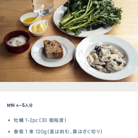
材料 ４〜5⼈分
牡蠣 1-2pc（30 個程度）
春菊 1 束 120g（茎は刻む、葉はざく切り）