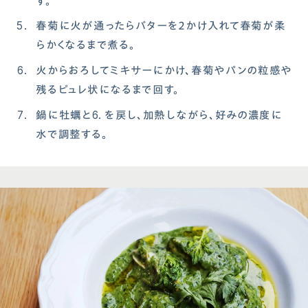
す。
春菊に⽕が通ったらバターを２かけ⼊れて春菊が柔
らかくなるまで煮る。
⽕からおろしてミキサーにかけ、春菊やパンの粒感や
残るピュレ状になるまで回す。
鍋に牡蠣と6. を戻し、加熱しながら、好みの濃度に
⽔で調整する。