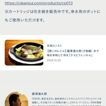
https://cleansui.com/products/cp013
※カートリッジは引き続き販売中です。浄水用のポットに
もご使用いただけます。
後編はこちら
【潤いのレシピ】藤澤進⼤郎（⼣⾷編） ⽔で
味を中和して作る「クエとフェンネル」
2020.12.25
藤澤進⼤郎
1982年、東京⽣まれ。⾼校時代に［マキシムドパリ］でアルバイトを
経験し、その後フランス料理の道へ。［オテル・ド・ミクニ」で8年間修