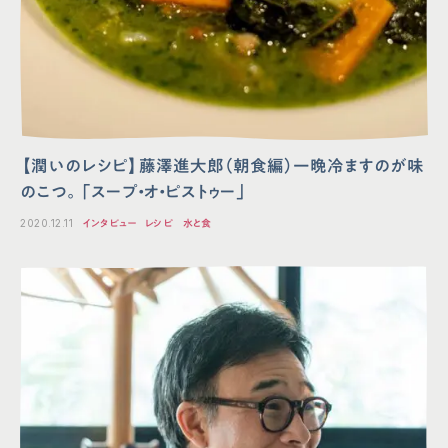
【潤いのレシピ】藤澤進⼤郎（朝⾷編）⼀晩冷ますのが味
のこつ。「スープ・オ・ピストゥー」
2020.12.11
インタビュー
レシピ
水と食