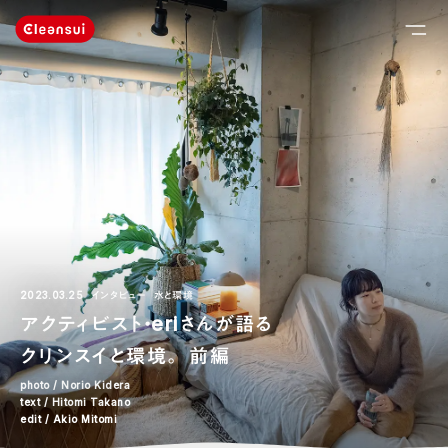
2023.03.25
インタビュー
水と環境
アクティビスト・eriさんが語る
クリンスイと環境。 前編
photo / Norio Kidera
text / Hitomi Takano
edit / Akio Mitomi