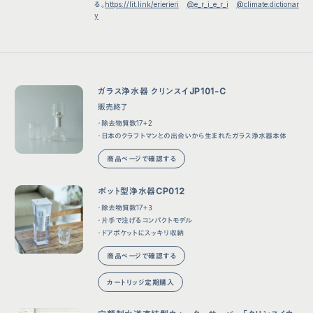
る。
https://lit.link/erierieri
@e_r_i_e_r_i
@climate.dictionar
y
ガラス浄水器 クリンスイJP101-C
販売終了
・除去物質数17＋2
・日本のクラフトマンとの出会いから生まれたガラス浄水器本体
商品ページで確認する
ポット型浄水器CP012
・除去物質数17＋３
・片手で注げるコンパクトモデル
・ドアポケットにスッキリ収納
商品ページで確認する
カートリッジ定期購入