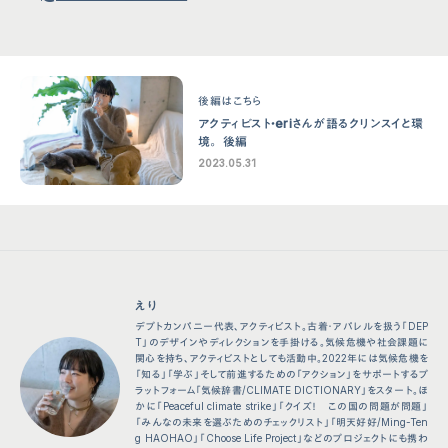
後編はこちら
アクティビスト・eriさんが語るクリンスイと環
境。 後編
2023.05.31
会社概要
クリンスイ通販サイト
プライバシーポリシー
取り付けが可能な蛇口一覧
サイトポリシー
お手入れ方法
ソーシャルメディアポリシー
よくあるご質問
法人の皆様へ
お問い合わせ
えり
取扱説明書
クリンスイクラブ
デプトカンパニー代表、アクティビスト。古着・アパレルを扱う「DEP
T」のデザインやディレクションを手掛ける。気候危機や社会課題に
関心を持ち、アクティビストとしても活動中。2022年には気候危機を
「知る」「学ぶ」そして前進するための「アクション」をサポートするプ
ラットフォーム「気候辞書/CLIMATE DICTIONARY」をスタート。ほ
かに「Peaceful climate strike」「クイズ！ この国の問題が問題」
「みんなの未来を選ぶためのチェックリスト」「明天好好/Ming-Ten
g HAOHAO」「Choose Life Project」などのプロジェクトにも携わ