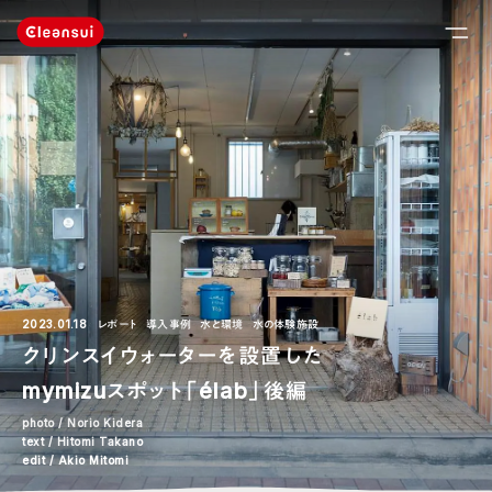
2023.01.18
レポート
導入事例
水と環境
水の体験施設
クリンスイウォーターを設置した
mymizuスポット「élab」後編
photo / Norio Kidera
text / Hitomi Takano
edit / Akio Mitomi