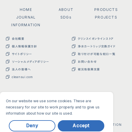
HOME
ABOUT
PRODUCTS
JOURNAL
SDGs
PROJECTS
INFORMATION
会社概要
クリンスイオンラインストア
個人情報保護方針
浄水カートリッジ交換ガイド
サイトポリシー
取り付けが可能な蛇口一覧
ソーシャルメディアポリシー
お問い合わせ
法人の皆様へ
被災地復興支援
cleansui.com
On our website we use some cookies. These are
necessary for our site to work properly and to give us
information about how our site is used.
Copyright(C) MITSUBISHI CHEMICAL CLEANSUI CORPORATION
Deny
Accept
All Rights Reserved.