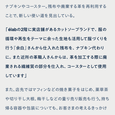
ナプキンやコースター。残布や廃棄する革を再利用する
ことで、新しい使い道を見出している。
会社概要
クリンスイ通販サイト
プライバシーポリシー
取り付けが可能な蛇口一覧
「élabの2階に実店舗があるカットソーブランドで、服の
サイトポリシー
お手入れ方法
ソーシャルメディアポリシー
よくあるご質問
循環や再生をテーマに余った生地も活用して服づくりを
法人の皆様へ
お問い合わせ
行う『余白』さんから仕入れた残布を、ナプキン代わり
取扱説明書
クリンスイクラブ
に。また近所の革職人さんからは、革を加工する際に廃
棄される繊維質の部分を仕入れ、コースターとして使用
しています」
また、店先ではマフィンなどの焼き菓子をはじめ、薬草茶
や切り干し大根、梅干しなどの量り売り販売も行う。持ち
帰る容器や包装についても、お客さまの考えるきっかけ