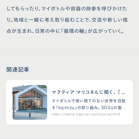
してもらったり、マイボトルや容器の持参を呼びかけた
り。地域と一緒に考え取り組むことで、交流や新しい視
点が生まれ、日常の中に「循環の輪」が広がっていく。
関連記事
マクティア マリコさんに聞く、「m
ymizu」とSDGsのこと。 前編
マイボトルで使い捨てのない世界を目指
す「mymizu」の取り組み。 SDGsの聖地
を目指し2021年、三重・多気町にオープ
https://brand.cleansui.com/journal/809.ht
ml
ンした商業リゾート施設VISON（ヴィソ
ン）を、「mymizu（マイミズ）」プ…