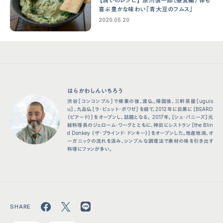
【潤いのレシピ】 原川慎⼀郎（昼⾷編） 体も
喜ぶ豊かな味わい「⻘⼤⾖のフムス」
2020.05.20
はらかわしんいちろう
渋谷［コンコンブル］で修業の後、渡仏。帰国後、三軒茶屋［uguis
u］、九品仏［ラ・ビュット・ボワゼ］を経て、2012年に目黒に［BEARD
（ビアード）］をオープンし、話題となる。 2017年、［シェ・パニーズ］元
総料理長のジェローム・ワーグとともに、神田にレストラン［the Blin
d Donkey （ザ・ブラインド・ドンキー）］をオープンした。地産地消、オ
ーガニックの流れを汲み、シンプルな調理法で素材の味を引き出す
料理にファンが多い。