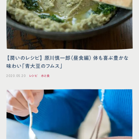
【潤いのレシピ】 原川慎⼀郎（昼⾷編） 体も喜ぶ豊かな
味わい「⻘⼤⾖のフムス」
2020.05.20
レシピ
水と食