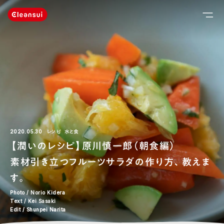
2020.05.30
レシピ
水と食
【潤いのレシピ】原川慎一郎（朝食編）
素材引き立つフルーツサラダの作り方、教えま
す。
Photo / Norio Kidera
Text / Kei Sasaki
Edit / Shunpei Narita