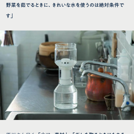
野菜を茹でるときに、きれいな水を使うのは絶対条件で
会社概要
クリンスイ通販サイト
す」
プライバシーポリシー
取り付けが可能な蛇口一覧
サイトポリシー
お手入れ方法
ソーシャルメディアポリシー
よくあるご質問
法人の皆様へ
お問い合わせ
取扱説明書
クリンスイクラブ