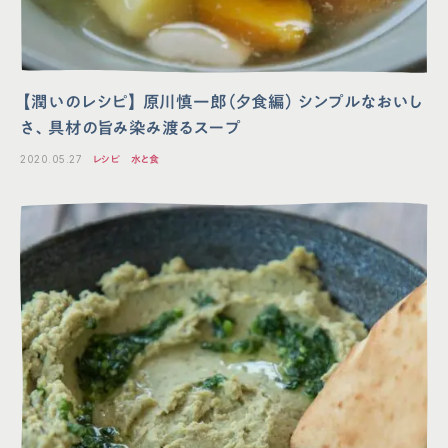
【潤いのレシピ】 原川慎一郎（夕食編） シンプルなおいし
さ、具材の旨み染み渡るスープ
2020.05.27
レシピ
水と食